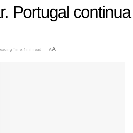
ar. Portugal continu
A
eading Time: 1 min read
A