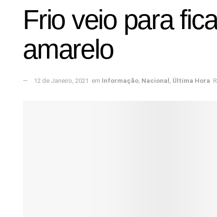
Frio veio para fic
amarelo
12 de Janeiro, 2021
em
Informação
,
Nacional
,
Última Hora
R