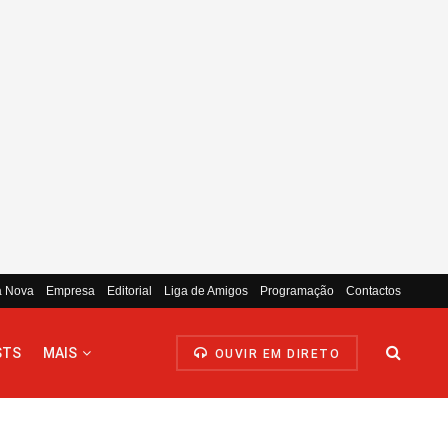
a Nova
Empresa
Editorial
Liga de Amigos
Programação
Contactos
STS
MAIS
OUVIR EM DIRETO