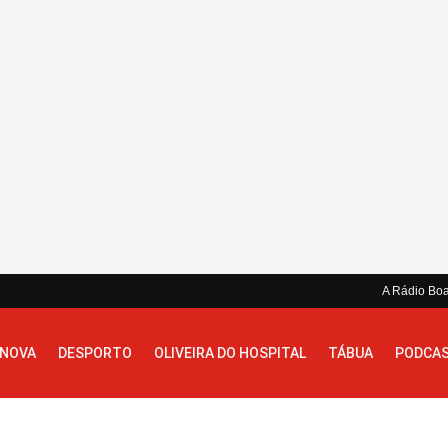
A Rádio Bo
 NOVA
DESPORTO
OLIVEIRA DO HOSPITAL
TÁBUA
PODCA