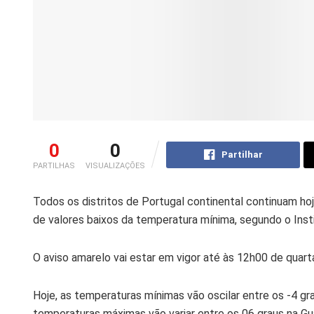
0
0
Partilhar
PARTILHAS
VISUALIZAÇÕES
Todos os distritos de Portugal continental continuam hoj
de valores baixos da temperatura mínima, segundo o Ins
O
aviso amarelo vai estar em vigor até às 12h00 de quarta
Hoje, as temperaturas mínimas vão oscilar entre os -4 g
temperaturas máximas vão variar entre os 06 graus na Gu