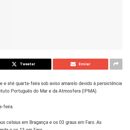
Tweetar
Enviar
e e até quarta-feira sob aviso amarelo devido à persistência
tituto Português do Mar e da Atmosfera (IPMA).
-feira.
raus
celsius
em Bragança e os 03 graus em Faro. As
arda e os 13 em Faro.