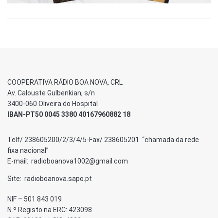
COOPERATIVA RÁDIO BOA NOVA, CRL
Av. Calouste Gulbenkian, s/n
3400-060 Oliveira do Hospital
IBAN-PT50 0045 3380 40167960882 18
Telf/ 238605200/2/3/4/5-Fax/ 238605201 “chamada da rede
fixa nacional”
E-mail: radioboanova1002@gmail.com
Site: radioboanova.sapo.pt
NIF – 501 843 019
N.º Registo na ERC: 423098