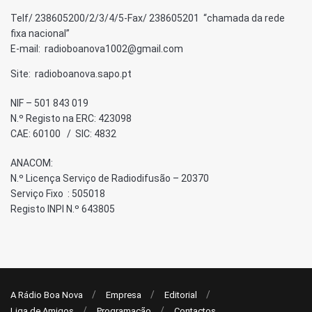
Telf/ 238605200/2/3/4/5-Fax/ 238605201 “chamada da rede
fixa nacional”
E-mail: radioboanova1002@gmail.com
Site: radioboanova.sapo.pt
NIF – 501 843 019
N.º Registo na ERC: 423098
CAE: 60100 / SIC: 4832
ANACOM:
N.º Licença Serviço de Radiodifusão – 20370
Serviço Fixo : 505018
Registo INPI N.º 643805
A Rádio Boa Nova
Empresa
Editorial
Liga de Amigos
Programação
Contactos