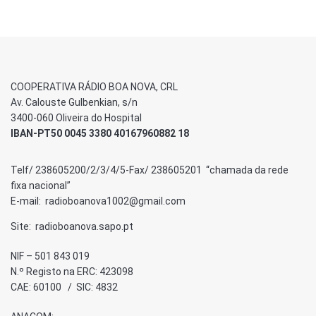
COOPERATIVA RÁDIO BOA NOVA, CRL
Av. Calouste Gulbenkian, s/n
3400-060 Oliveira do Hospital
IBAN-PT50 0045 3380 40167960882 18
Telf/ 238605200/2/3/4/5-Fax/ 238605201 “chamada da rede
fixa nacional”
E-mail: radioboanova1002@gmail.com
Site: radioboanova.sapo.pt
NIF – 501 843 019
N.º Registo na ERC: 423098
CAE: 60100 / SIC: 4832