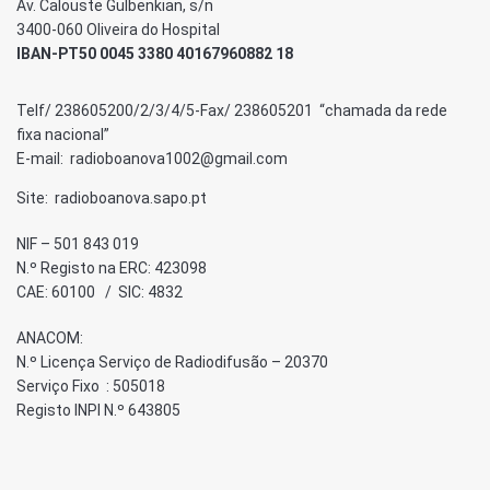
Av. Calouste Gulbenkian, s/n
3400-060 Oliveira do Hospital
IBAN-PT50 0045 3380 40167960882 18
Telf/ 238605200/2/3/4/5-Fax/ 238605201 “chamada da rede
fixa nacional”
E-mail: radioboanova1002@gmail.com
Site: radioboanova.sapo.pt
NIF – 501 843 019
N.º Registo na ERC: 423098
CAE: 60100 / SIC: 4832
ANACOM:
N.º Licença Serviço de Radiodifusão – 20370
Serviço Fixo : 505018
Registo INPI N.º 643805