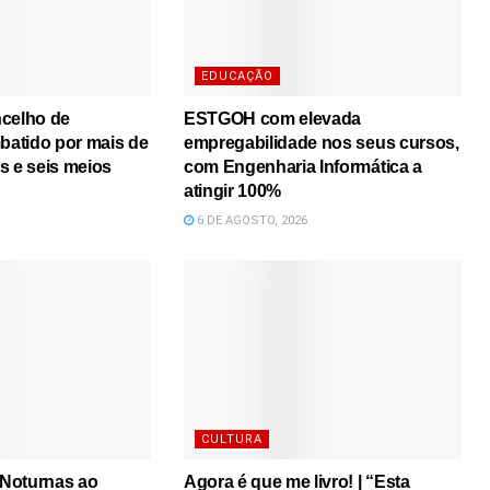
EDUCAÇÃO
ncelho de
ESTGOH com elevada
atido por mais de
empregabilidade nos seus cursos,
s e seis meios
com Engenharia Informática a
atingir 100%
6 DE AGOSTO, 2026
CULTURA
s Noturnas ao
Agora é que me livro! | “Esta