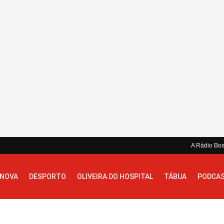
A Rádio Bo
 NOVA
DESPORTO
OLIVEIRA DO HOSPITAL
TÁBUA
PODCA