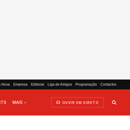
a Nova
Empresa
Editorial
Liga de Amigos
Programação
Contactos
STS
MAIS
OUVIR EM DIRETO