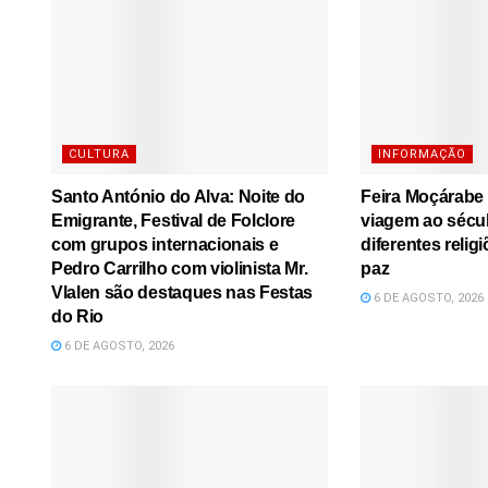
CULTURA
INFORMAÇÃO
Santo António do Alva: Noite do
Feira Moçárabe
Emigrante, Festival de Folclore
viagem ao sécu
com grupos internacionais e
diferentes relig
Pedro Carrilho com violinista Mr.
paz
Vlalen são destaques nas Festas
6 DE AGOSTO, 2026
do Rio
6 DE AGOSTO, 2026