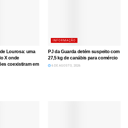
INFORMAÇÃO
 de Lourosa: uma
PJ da Guarda detém suspeito com
lo X onde
27,5 kg de canábis para comércio
iões coexistiram em
6 DE AGOSTO, 2026