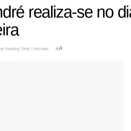
ndré realiza-se no 
ira
A
ra
Reading Time: 1 min read
A