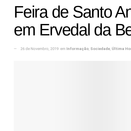
Feira de Santo A
em Ervedal da Be
26 de Novembro, 2019
em
Informação
,
Sociedade
,
Última Ho