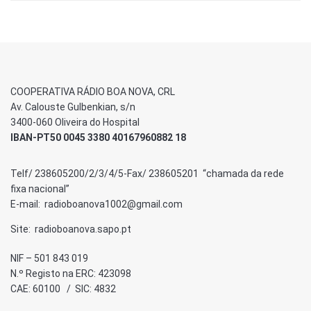
COOPERATIVA RÁDIO BOA NOVA, CRL
Av. Calouste Gulbenkian, s/n
3400-060 Oliveira do Hospital
IBAN-PT50 0045 3380 40167960882 18
Telf/ 238605200/2/3/4/5-Fax/ 238605201 “chamada da rede
fixa nacional”
E-mail: radioboanova1002@gmail.com
Site: radioboanova.sapo.pt
NIF – 501 843 019
N.º Registo na ERC: 423098
CAE: 60100 / SIC: 4832