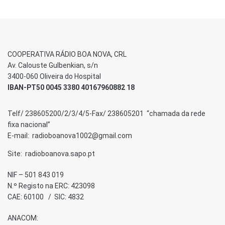
COOPERATIVA RÁDIO BOA NOVA, CRL
Av. Calouste Gulbenkian, s/n
3400-060 Oliveira do Hospital
IBAN-PT50 0045 3380 40167960882 18
Telf/ 238605200/2/3/4/5-Fax/ 238605201 “chamada da rede
fixa nacional”
E-mail: radioboanova1002@gmail.com
Site: radioboanova.sapo.pt
NIF – 501 843 019
N.º Registo na ERC: 423098
CAE: 60100 / SIC: 4832
ANACOM: