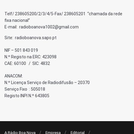
Telf/ 238605200/2/3/4/5-Fax/ 238605201 “chamada da rede
fixa nacional”
E-mail: radioboanova1002@gmail.com
Site: radioboanova.sapo.pt
NIF – 501 843 019
N.º Registo na ERC: 423098
CAE: 60100 / SIC: 4832
ANACOM:
N.º Licença Serviço de Radiodifusão – 20370
Serviço Fixo : 505018
Registo INPI N.º 643805
A Rádio Boa Nova
Empresa
Editorial