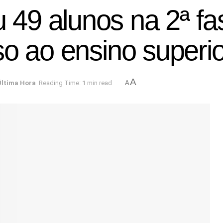
49 alunos na 2ª fa
o ao ensino superio
A
Última Hora
Reading Time: 1 min read
A