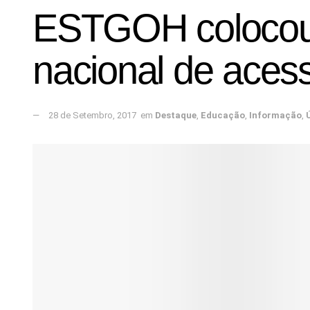
ESTGOH colocou 
nacional de acess
28 de Setembro, 2017
em
Destaque
,
Educação
,
Informação
,