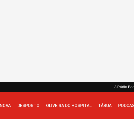
A Rádio Bo
 NOVA
DESPORTO
OLIVEIRA DO HOSPITAL
TÁBUA
PODCA