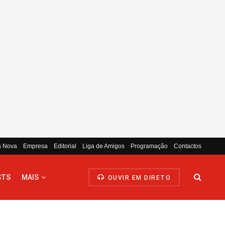
a Nova
Empresa
Editorial
Liga de Amigos
Programação
Contactos
STS
MAIS
OUVIR EM DIRETO