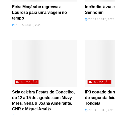
Feira Moçárabe regressa a
Incêndio lavra 
Lourosa para uma viagem no
Senhorim
tempo
7 DE AGOSTO, 2026
7 DE AGOSTO, 2026
INFORMAÇÃO
INFORMAÇÃO
Seia celebra Festas do Concelho,
IP3 cortado dura
de 12 a 15 de agosto, com Mizzy
de segunda-feir
Miles, Nena & Joana Almeirante,
Tondela
GNR e Miguel Araújo
7 DE AGOSTO, 2026