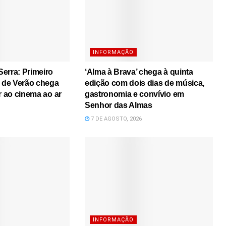
INFORMAÇÃO
erra: Primeiro
‘Alma à Brava’ chega à quinta
s de Verão chega
edição com dois dias de música,
r ao cinema ao ar
gastronomia e convívio em
Senhor das Almas
7 DE AGOSTO, 2026
INFORMAÇÃO