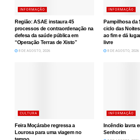
INFORMAÇÃO
INFORMAÇÃO
Região: ASAE instaura 45
Pampilhosa da S
processos de contraordenação na
ciclo das Noite
defesa da saúde pública em
ao fim e dá luga
“Operação Terras de Xisto”
livre
8 DE AGOSTO, 2026
8 DE AGOSTO, 2026
CULTURA
INFORMAÇÃO
Feira Moçárabe regressa a
Incêndio lavra 
Lourosa para uma viagem no
Senhorim
tempo