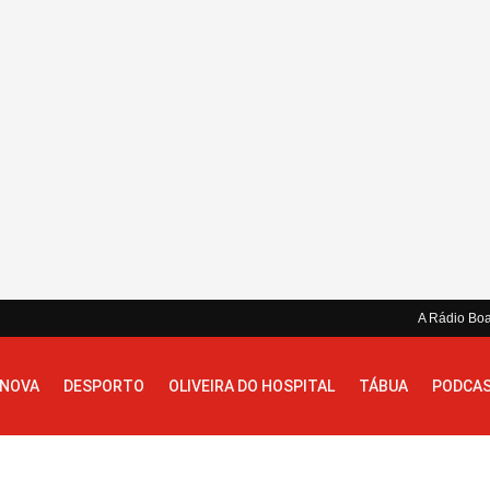
A Rádio Bo
 NOVA
DESPORTO
OLIVEIRA DO HOSPITAL
TÁBUA
PODCA