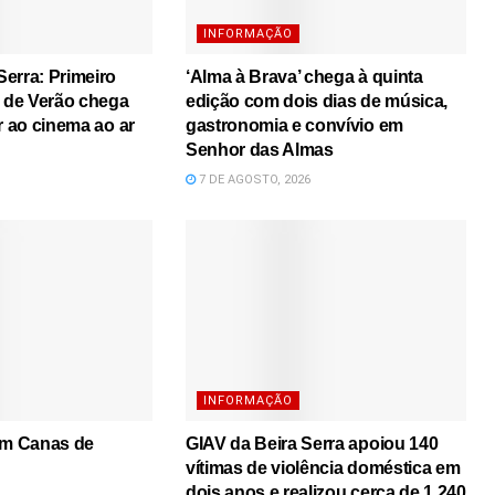
INFORMAÇÃO
erra: Primeiro
‘Alma à Brava’ chega à quinta
s de Verão chega
edição com dois dias de música,
r ao cinema ao ar
gastronomia e convívio em
Senhor das Almas
7 DE AGOSTO, 2026
INFORMAÇÃO
em Canas de
GIAV da Beira Serra apoiou 140
vítimas de violência doméstica em
dois anos e realizou cerca de 1.240