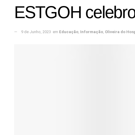
ESTGOH celebro
9 de Junho, 2023
em
Educação
,
Informação
,
Oliveira do Hos