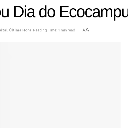
u Dia do Ecocampu
A
pital
,
Última Hora
Reading Time: 1 min read
A