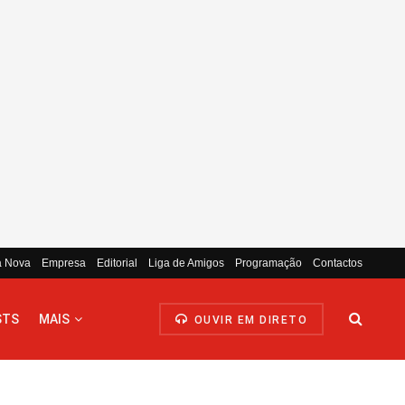
a Nova
Empresa
Editorial
Liga de Amigos
Programação
Contactos
STS
MAIS
OUVIR EM DIRETO