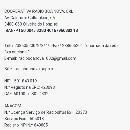
COOPERATIVA RÁDIO BOA NOVA, CRL
Av. Calouste Gulbenkian, s/n
3400-060 Oliveira do Hospital
IBAN-PT50 0045 3380 40167960882 18
Telf/ 238605200/2/3/4/5-Fax/ 238605201 “chamada da rede
fixa nacional”
E-mail: radioboanova1002@gmail.com
Site: radioboanova.sapo.pt
NIF – 501 843 019
N.º Registo na ERC: 423098
CAE: 60100 / SIC: 4832
ANACOM:
N.º Licença Serviço de Radiodifusão – 20370
Serviço Fixo : 505018
Registo INPI N.º 643805