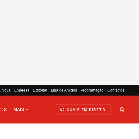
a Nova
Empresa
Editorial
Liga de Amigos
Programação
Contactos
STS
MAIS
OUVIR EM DIRETO