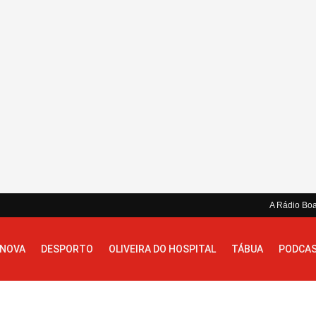
A Rádio Bo
 NOVA
DESPORTO
OLIVEIRA DO HOSPITAL
TÁBUA
PODCA