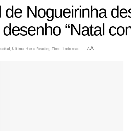
 de Nogueirinha des
 desenho “Natal com
A
spital
,
Última Hora
Reading Time: 1 min read
A