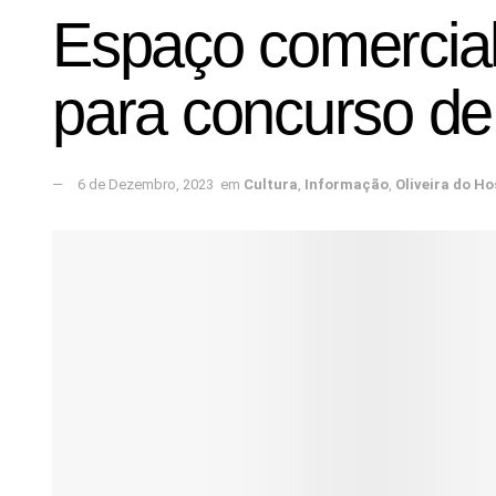
Espaço comercial
para concurso de
6 de Dezembro, 2023
em
Cultura
,
Informação
,
Oliveira do Ho