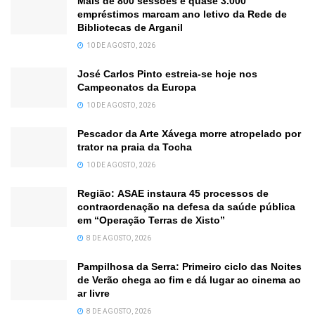
Mais de 800 sessões e quase 3.000
empréstimos marcam ano letivo da Rede de
Bibliotecas de Arganil
10 DE AGOSTO, 2026
José Carlos Pinto estreia-se hoje nos
Campeonatos da Europa
10 DE AGOSTO, 2026
Pescador da Arte Xávega morre atropelado por
trator na praia da Tocha
10 DE AGOSTO, 2026
Região: ASAE instaura 45 processos de
contraordenação na defesa da saúde pública
em “Operação Terras de Xisto”
8 DE AGOSTO, 2026
Pampilhosa da Serra: Primeiro ciclo das Noites
de Verão chega ao fim e dá lugar ao cinema ao
ar livre
8 DE AGOSTO, 2026