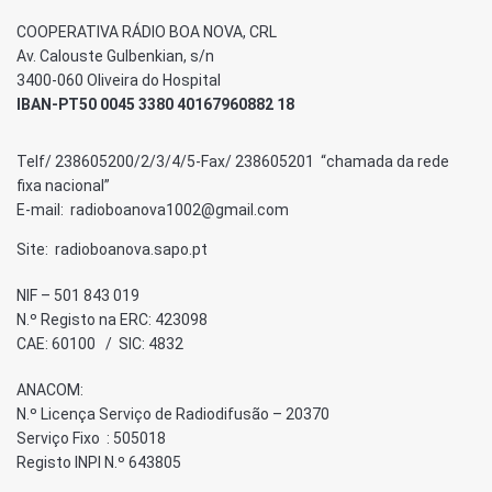
COOPERATIVA RÁDIO BOA NOVA, CRL
Av. Calouste Gulbenkian, s/n
3400-060 Oliveira do Hospital
IBAN-PT50 0045 3380 40167960882 18
Telf/ 238605200/2/3/4/5-Fax/ 238605201 “chamada da rede
fixa nacional”
E-mail: radioboanova1002@gmail.com
Site: radioboanova.sapo.pt
NIF – 501 843 019
N.º Registo na ERC: 423098
CAE: 60100 / SIC: 4832
ANACOM:
N.º Licença Serviço de Radiodifusão – 20370
Serviço Fixo : 505018
Registo INPI N.º 643805