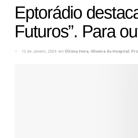
Eptorádio destac
Futuros”. Para ou
12 de Janeiro, 2024
em
Última Hora
,
Oliveira do Hospital
,
Pr