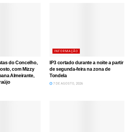
INFORMAÇÃO
stas do Concelho,
IP3 cortado durante a noite a partir
gosto, com Mizzy
de segunda-feira na zona de
oana Almeirante,
Tondela
raújo
7 DE AGOSTO, 2026