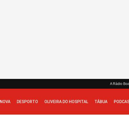
A Rádio Bo
 NOVA
DESPORTO
OLIVEIRA DO HOSPITAL
TÁBUA
PODCA