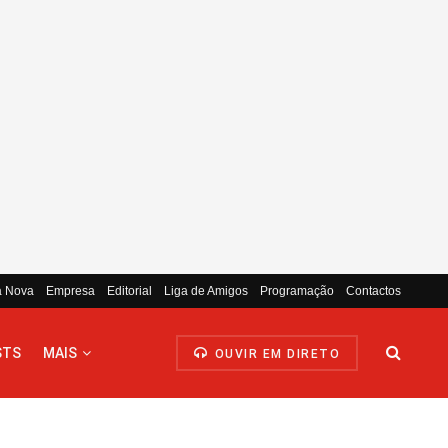
a Nova
Empresa
Editorial
Liga de Amigos
Programação
Contactos
STS
MAIS
OUVIR EM DIRETO