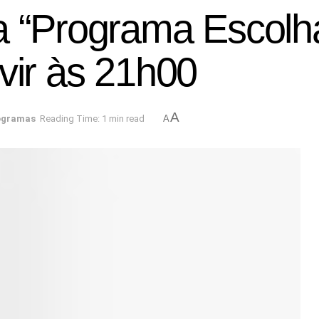
a “Programa Escolh
vir às 21h00
A
ogramas
Reading Time: 1 min read
A