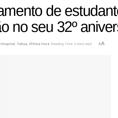
jamento de estudant
ão no seu 32º aniver
A
o Hospital
,
Tábua
,
Última Hora
Reading Time: 3 mins read
A