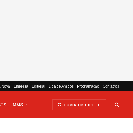
a Nova
Empresa
Editorial
Liga de Amigos
Programação
Contactos
STS
MAIS
OUVIR EM DIRETO