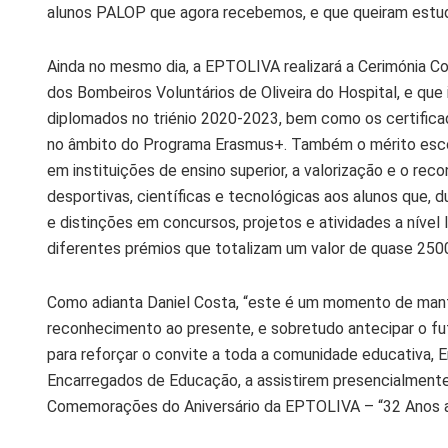
alunos PALOP que agora recebemos, e que queiram estudar 
Ainda no mesmo dia, a EPTOLIVA realizará a Cerimónia C
dos Bombeiros Voluntários de Oliveira do Hospital, e que
diplomados no triénio 2020-2023, bem como os certificad
no âmbito do Programa Erasmus+. Também o mérito escolar
em instituições de ensino superior, a valorização e o r
desportivas, científicas e tecnológicas aos alunos que,
e distinções em concursos, projetos e atividades a nível l
diferentes prémios que totalizam um valor de quase 2500
Como adianta Daniel Costa, “este é um momento de manter 
reconhecimento ao presente, e sobretudo antecipar o fu
para reforçar o convite a toda a comunidade educativa, E
Encarregados de Educação, a assistirem presencialmente,
Comemorações do Aniversário da EPTOLIVA – “32 Anos a