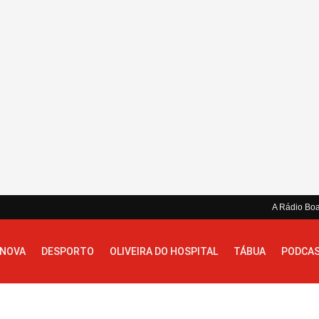
A Rádio Bo
 NOVA
DESPORTO
OLIVEIRA DO HOSPITAL
TÁBUA
PODCA