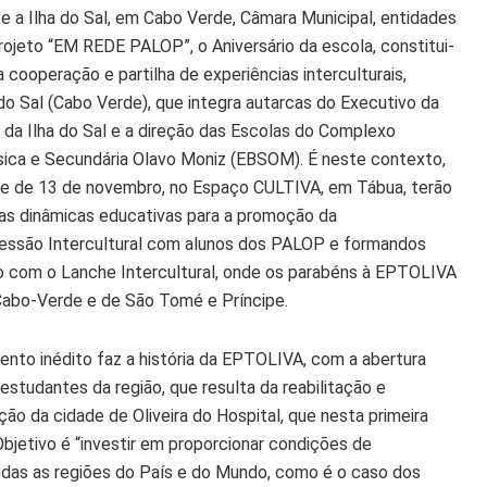
e a Ilha do Sal, em Cabo Verde, Câmara Municipal, entidades
ojeto “EM REDE PALOP”, o Aniversário da escola, constitui-
 cooperação e partilha de experiências interculturais,
o Sal (Cabo Verde), que integra autarcas do Executivo da
da Ilha do Sal e a direção das Escolas do Complexo
ica e Secundária Olavo Moniz (EBSOM). É neste contexto,
de de 13 de novembro, no Espaço CULTIVA, em Tábua, terão
 as dinâmicas educativas para a promoção da
 Sessão Intercultural com alunos dos PALOP e formandos
o com o Lanche Intercultural, onde os parabéns à EPTOLIVA
Cabo-Verde e de São Tomé e Príncipe.
ento inédito faz a história da EPTOLIVA, com a abertura
estudantes da região, que resulta da reabilitação e
ção da cidade de Oliveira do Hospital, que nesta primeira
Objetivo é “investir em proporcionar condições de
odas as regiões do País e do Mundo, como é o caso dos