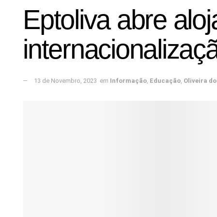
Eptoliva abre alo
internacionalizaç
13 de Novembro, 2023
em
Informação
,
Educação
,
Oliveira d