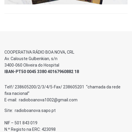
COOPERATIVA RÁDIO BOA NOVA, CRL
Av. Calouste Gulbenkian, s/n
3400-060 Oliveira do Hospital
IBAN-PT50 0045 3380 40167960882 18
Telf/ 238605200/2/3/4/5-Fax/ 238605201 “chamada da rede
fixa nacional”
E-mail: radioboanova1002@gmail.com
Site: radioboanova.sapo.pt
NIF – 501 843 019
N.º Registo na ERC: 423098