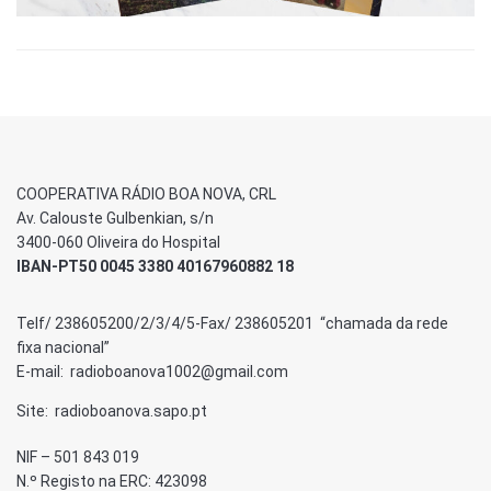
COOPERATIVA RÁDIO BOA NOVA, CRL
Av. Calouste Gulbenkian, s/n
3400-060 Oliveira do Hospital
IBAN-PT50 0045 3380 40167960882 18
Telf/ 238605200/2/3/4/5-Fax/ 238605201 “chamada da rede
fixa nacional”
E-mail: radioboanova1002@gmail.com
Site: radioboanova.sapo.pt
NIF – 501 843 019
N.º Registo na ERC: 423098