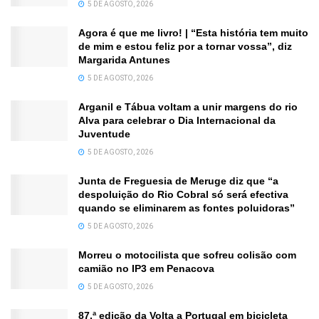
5 DE AGOSTO, 2026
Agora é que me livro! | “Esta história tem muito
de mim e estou feliz por a tornar vossa”, diz
Margarida Antunes
5 DE AGOSTO, 2026
Arganil e Tábua voltam a unir margens do rio
Alva para celebrar o Dia Internacional da
Juventude
5 DE AGOSTO, 2026
Junta de Freguesia de Meruge diz que “a
despoluição do Rio Cobral só será efectiva
quando se eliminarem as fontes poluidoras”
5 DE AGOSTO, 2026
Morreu o motocilista que sofreu colisão com
camião no IP3 em Penacova
5 DE AGOSTO, 2026
87.ª edição da Volta a Portugal em bicicleta