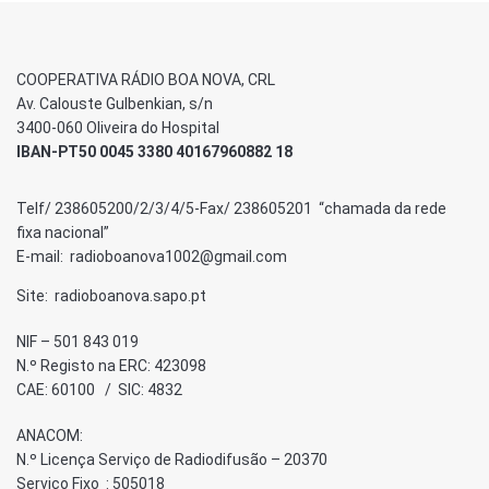
COOPERATIVA RÁDIO BOA NOVA, CRL
Av. Calouste Gulbenkian, s/n
3400-060 Oliveira do Hospital
IBAN-PT50 0045 3380 40167960882 18
Telf/ 238605200/2/3/4/5-Fax/ 238605201 “chamada da rede
fixa nacional”
E-mail: radioboanova1002@gmail.com
Site: radioboanova.sapo.pt
NIF – 501 843 019
N.º Registo na ERC: 423098
CAE: 60100 / SIC: 4832
ANACOM:
N.º Licença Serviço de Radiodifusão – 20370
Serviço Fixo : 505018