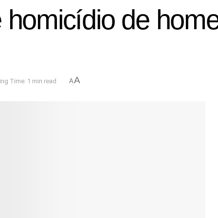
e homicídio de hom
A
ng Time: 1 min read
A