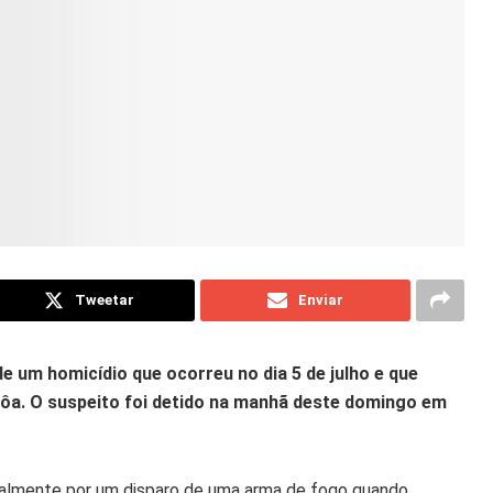
Tweetar
Enviar
 de um homicídio que ocorreu no dia 5 de julho e que
ôa. O suspeito foi detido na manhã deste domingo em
rtalmente por um disparo de uma arma de fogo quando