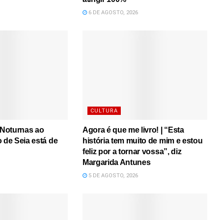
6 DE AGOSTO, 2026
CULTURA
s Noturnas ao
Agora é que me livro! | “Esta
o de Seia está de
história tem muito de mim e estou
feliz por a tornar vossa”, diz
Margarida Antunes
5 DE AGOSTO, 2026