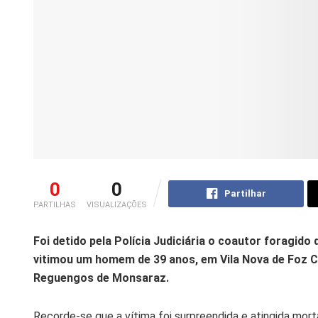
0
0
Partilhar
PARTILHAS
VISUALIZAÇÕES
Foi detido pela Polícia Judiciária o coautor foragido
vitimou um homem de 39 anos, em Vila Nova de Foz C
Reguengos de Monsaraz.
Recorde-se que a vítima foi surpreendida e atingida mo