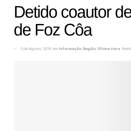
Detido coautor d
de Foz Côa
5 de Agosto, 2019
em
Informação
,
Região
,
Última Hora
Readi