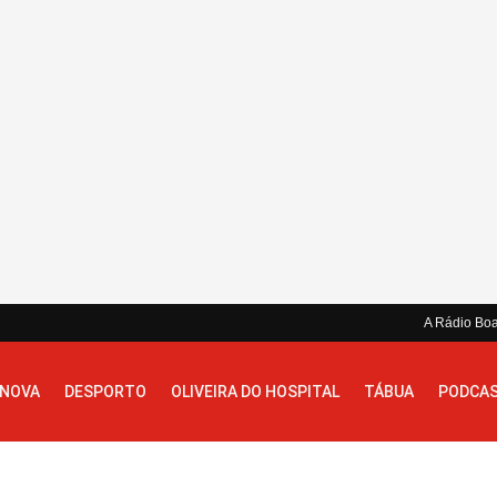
A Rádio Bo
 NOVA
DESPORTO
OLIVEIRA DO HOSPITAL
TÁBUA
PODCA