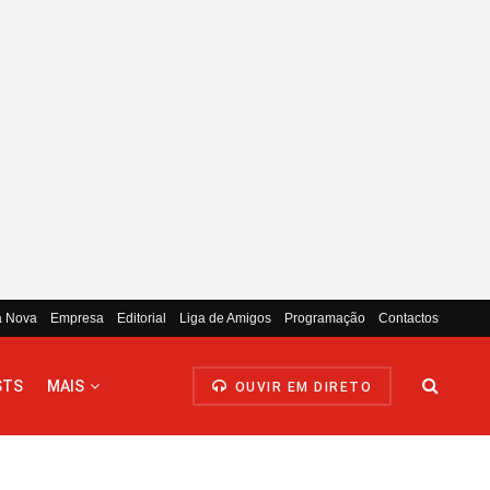
a Nova
Empresa
Editorial
Liga de Amigos
Programação
Contactos
STS
MAIS
OUVIR EM DIRETO