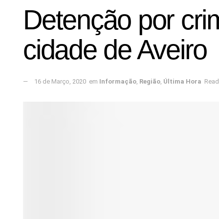
Detenção por cri
cidade de Aveiro
16 de Março, 2020
em
Informação
,
Região
,
Última Hora
Read