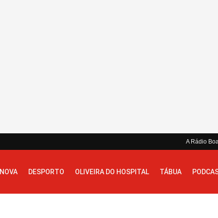
A Rádio Bo
 NOVA
DESPORTO
OLIVEIRA DO HOSPITAL
TÁBUA
PODCA