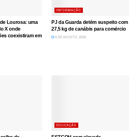
INFORMAÇÃO
 de Lourosa: uma
PJ da Guarda detém suspeito com
lo X onde
27,5 kg de canábis para comércio
iões coexistiram em
6 DE AGOSTO, 2026
EDUCAÇÃO