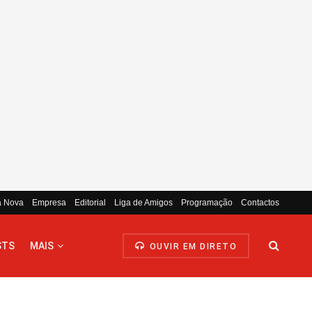
a Nova
Empresa
Editorial
Liga de Amigos
Programação
Contactos
STS
MAIS
OUVIR EM DIRETO