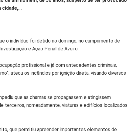
nção de um homem, de 50 anos, suspeito de ter provocado
 cidade,…
que o indivíduo foi detido no domingo, no cumprimento de
nvestigação e Ação Penal de Aveiro.
ocupação profissional e já com antecedentes criminais,
o”, ateou os incêndios por ignição direta, visando diversos
.
 impediu que as chamas se propagassem e atingissem
e terceiros, nomeadamente, viaturas e edifícios localizados
eito, que permitiu apreender importantes elementos de