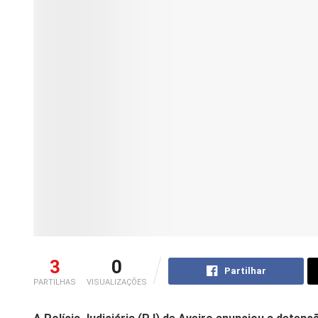
3
0
Partilhar
PARTILHAS
VISUALIZAÇÕES