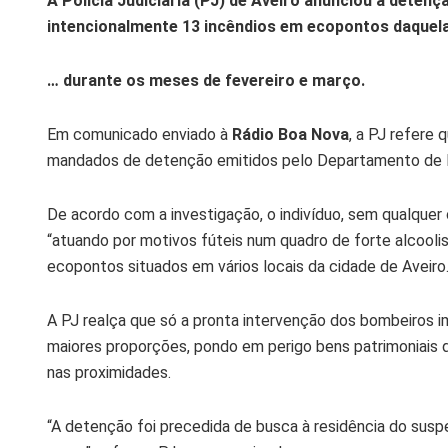
A Polícia Judiciária (PJ) de Aveiro anunciou a dete
intencionalmente 13 incêndios em ecopontos daquela
… durante os meses de fevereiro e março.
Em comunicado enviado à
Rádio Boa Nova
, a PJ refere 
mandados de detenção emitidos pelo Departamento de I
De acordo com a investigação, o indivíduo, sem qualquer 
“atuando por motivos fúteis num quadro de forte alcoolism
ecopontos situados em vários locais da cidade de Aveiro
A PJ realça que só a pronta intervenção dos bombeiros
maiores proporções, pondo em perigo bens patrimoniais d
nas proximidades.
“A detenção foi precedida de busca à residência do susp