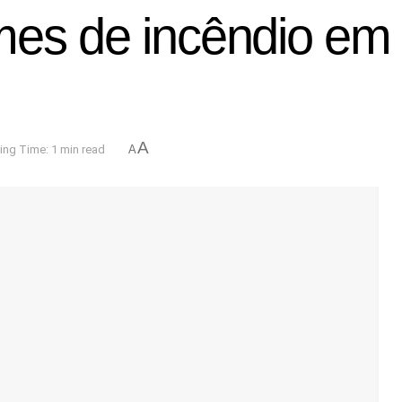
mes de incêndio em
A
ing Time: 1 min read
A