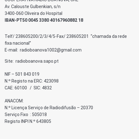
Av. Calouste Gulbenkian, s/n
3400-060 Oliveira do Hospital
IBAN-PT50 0045 3380 40167960882 18
Telf/ 238605200/2/3/4/5-Fax/ 238605201 “chamada da rede
fixa nacional”
E-mail: radioboanova1002@gmail.com
Site: radioboanova.sapo.pt
NIF – 501 843 019
N.º Registo na ERC: 423098
CAE: 60100 / SIC: 4832
ANACOM:
N.º Licença Serviço de Radiodifusão – 20370
Serviço Fixo : 505018
Registo INPI N.º 643805