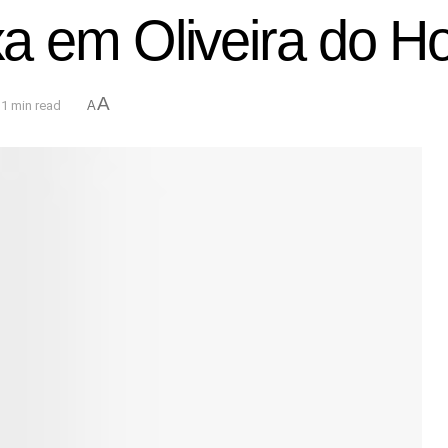
 em Oliveira do Ho
A
1 min read
A