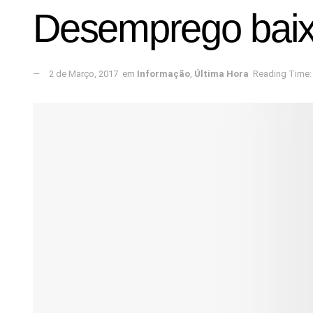
Desemprego baixa
2 de Março, 2017
em
Informação
,
Última Hora
Reading Time: 