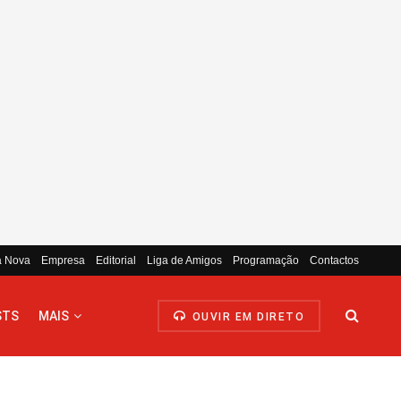
a Nova
Empresa
Editorial
Liga de Amigos
Programação
Contactos
STS
MAIS
OUVIR EM DIRETO