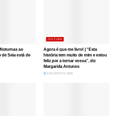
CULTURA
s Noturnas ao
Agora é que me livro! | “Esta
o de Seia está de
história tem muito de mim e estou
feliz por a tornar vossa”, diz
Margarida Antunes
5 DE AGOSTO, 2026