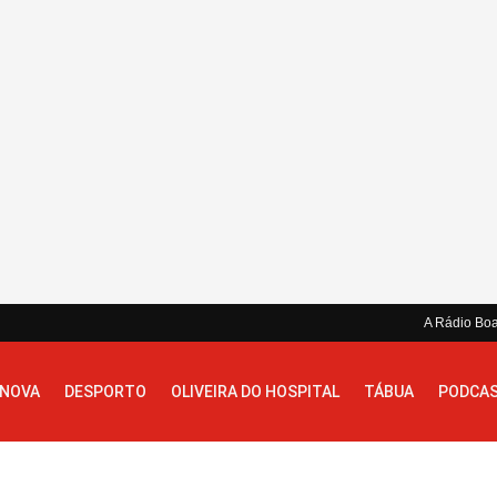
A Rádio Bo
 NOVA
DESPORTO
OLIVEIRA DO HOSPITAL
TÁBUA
PODCA