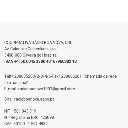
COOPERATIVA RÁDIO BOA NOVA, CRL
Av. Calouste Gulbenkian, s/n
3400-060 Oliveira do Hospital
IBAN-PT50 0045 3380 40167960882 18
Telf/ 238605200/2/3/4/5-Fax/ 238605201 “chamada da rede
fixa nacional”
E-mail: radioboanova1002@gmail.com
Site: radioboanova.sapo.pt
NIF – 501 843 019
N.º Registo na ERC: 423098
CAE: 60100 / SIC: 4832