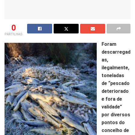
0
PARTILHAS
Foram
descarregad
as,
ilegalmente,
toneladas
de “pescado
deteriorado
e fora de
validade”
por diversos
pontos do
concelho de