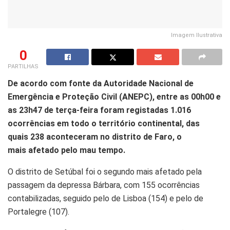
Imagem Ilustrativa
0
PARTILHAS
D
e acordo com fonte da Autoridade Nacional de
Emergência e
Proteção
Civil (
ANEPC
), e
ntre as 00h00 e
as 23h47 de terça-feira foram registadas 1.016
ocorrências em todo o território continental
, das
quais
238 aconteceram no distrito de Faro
, o
mais
afetado
pelo mau tempo.
O
distrito de Setúbal foi o segundo mais
afetado
pela
passagem da depressa Bárbara, com 155 ocorrências
contabilizadas, seguido pelo de Lisboa (154) e pelo de
Portalegre (107).