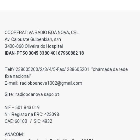
COOPERATIVA RÁDIO BOA NOVA, CRL
Av. Calouste Gulbenkian, s/n
3400-060 Oliveira do Hospital
IBAN-PT50 0045 3380 40167960882 18
Telf/ 238605200/2/3/4/5-Fax/ 238605201 “chamada da rede
fixa nacional”
E-mail: radioboanova1002@gmail.com
Site: radioboanova.sapo.pt
NIF – 501 843 019
N.º Registo na ERC: 423098
CAE: 60100 / SIC: 4832
ANACOM: