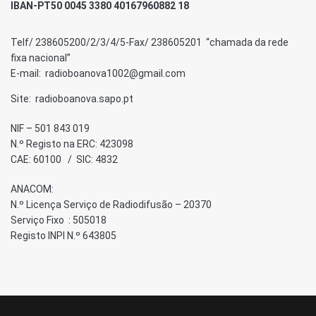
IBAN-PT50 0045 3380 40167960882 18
Telf/ 238605200/2/3/4/5-Fax/ 238605201 “chamada da rede
fixa nacional”
E-mail: radioboanova1002@gmail.com
Site: radioboanova.sapo.pt
NIF – 501 843 019
N.º Registo na ERC: 423098
CAE: 60100 / SIC: 4832
ANACOM:
N.º Licença Serviço de Radiodifusão – 20370
Serviço Fixo : 505018
Registo INPI N.º 643805