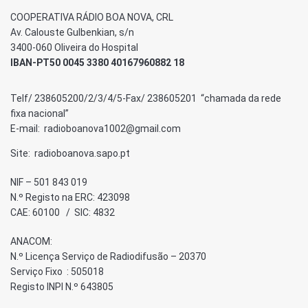
COOPERATIVA RÁDIO BOA NOVA, CRL
Av. Calouste Gulbenkian, s/n
3400-060 Oliveira do Hospital
IBAN-PT50 0045 3380 40167960882 18
Telf/ 238605200/2/3/4/5-Fax/ 238605201 “chamada da rede
fixa nacional”
E-mail: radioboanova1002@gmail.com
Site: radioboanova.sapo.pt
NIF – 501 843 019
N.º Registo na ERC: 423098
CAE: 60100 / SIC: 4832
ANACOM:
N.º Licença Serviço de Radiodifusão – 20370
Serviço Fixo : 505018
Registo INPI N.º 643805