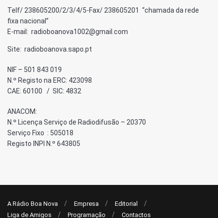
Telf/ 238605200/2/3/4/5-Fax/ 238605201 “chamada da rede
fixa nacional”
E-mail: radioboanova1002@gmail.com
Site: radioboanova.sapo.pt
NIF – 501 843 019
N.º Registo na ERC: 423098
CAE: 60100 / SIC: 4832
ANACOM:
N.º Licença Serviço de Radiodifusão – 20370
Serviço Fixo : 505018
Registo INPI N.º 643805
A Rádio Boa Nova
Empresa
Editorial
Liga de Amigos
Programação
Contactos