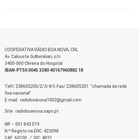
COOPERATIVA RÁDIO BOA NOVA, CRL
Av. Calouste Gulbenkian, s/n
3400-060 Oliveira do Hospital
IBAN-PT50 0045 3380 40167960882 18
Telf/ 238605200/2/3/4/5-Fax/ 238605201 “chamada da rede
fixa nacional”
E-mail: radioboanova1002@gmail.com
Site: radioboanova.sapo.pt
NIF – 501 843 019
N.º Registo na ERC: 423098
CAE: 60100 / SIC: 4832