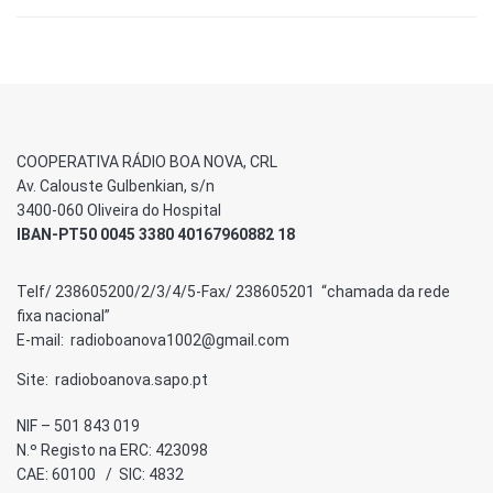
COOPERATIVA RÁDIO BOA NOVA, CRL
Av. Calouste Gulbenkian, s/n
3400-060 Oliveira do Hospital
IBAN-PT50 0045 3380 40167960882 18
Telf/ 238605200/2/3/4/5-Fax/ 238605201 “chamada da rede
fixa nacional”
E-mail: radioboanova1002@gmail.com
Site: radioboanova.sapo.pt
NIF – 501 843 019
N.º Registo na ERC: 423098
CAE: 60100 / SIC: 4832