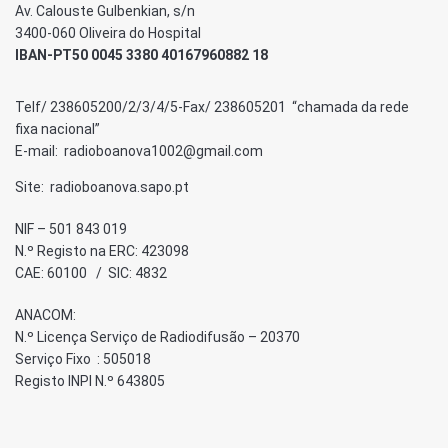
Av. Calouste Gulbenkian, s/n
3400-060 Oliveira do Hospital
IBAN-PT50 0045 3380 40167960882 18
Telf/ 238605200/2/3/4/5-Fax/ 238605201 “chamada da rede
fixa nacional”
E-mail: radioboanova1002@gmail.com
Site: radioboanova.sapo.pt
NIF – 501 843 019
N.º Registo na ERC: 423098
CAE: 60100 / SIC: 4832
ANACOM:
N.º Licença Serviço de Radiodifusão – 20370
Serviço Fixo : 505018
Registo INPI N.º 643805