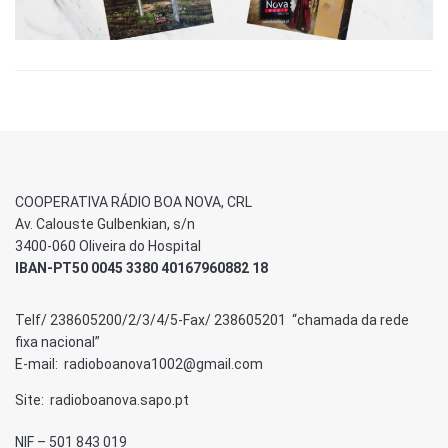
COOPERATIVA RÁDIO BOA NOVA, CRL
Av. Calouste Gulbenkian, s/n
3400-060 Oliveira do Hospital
IBAN-PT50 0045 3380 40167960882 18
Telf/ 238605200/2/3/4/5-Fax/ 238605201 “chamada da rede
fixa nacional”
E-mail: radioboanova1002@gmail.com
Site: radioboanova.sapo.pt
NIF – 501 843 019