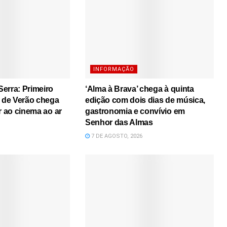
INFORMAÇÃO
erra: Primeiro
‘Alma à Brava’ chega à quinta
s de Verão chega
edição com dois dias de música,
r ao cinema ao ar
gastronomia e convívio em
Senhor das Almas
7 DE AGOSTO, 2026