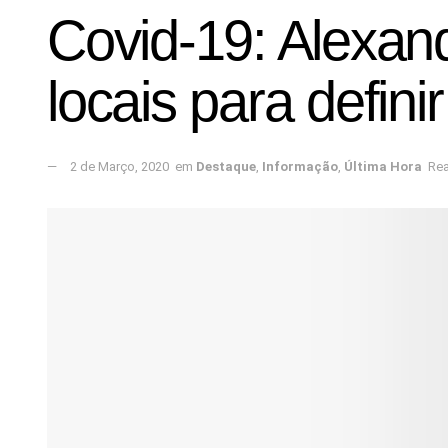
Covid-19: Alexand
locais para defini
2 de Março, 2020
em
Destaque
,
Informação
,
Última Hora
Rea