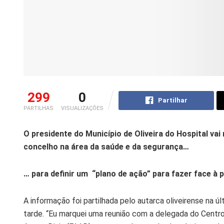
299
0
Partilhar
PARTILHAS
VISUALIZAÇÕES
O presidente do Município de Oliveira do Hospital va
concelho na área da saúde e da segurança…
… para definir um “plano de ação” para fazer face à 
A informação foi partilhada pelo autarca oliveirense na úl
tarde. “Eu marquei uma reunião com a delegada do Centr