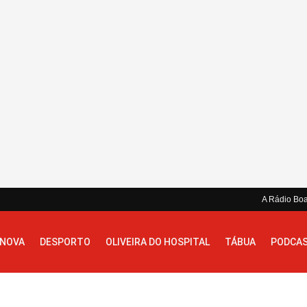
A Rádio Bo
 NOVA
DESPORTO
OLIVEIRA DO HOSPITAL
TÁBUA
PODCA