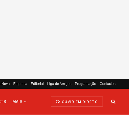
a Nova
Empresa
Editorial
Liga de Amigos
Programação
Contactos
STS
MAIS
OUVIR EM DIRETO