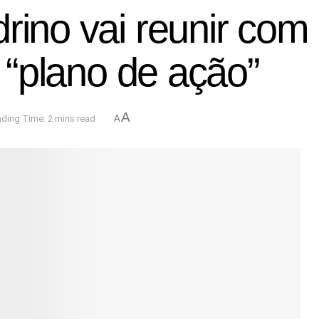
rino vai reunir com
r “plano de ação”
A
ding Time: 2 mins read
A