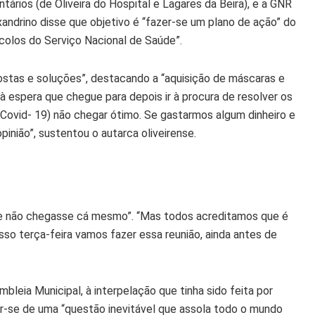
rios (de Oliveira do Hospital e Lagares da Beira), e a GNR
andrino disse que objetivo é “fazer-se um plano de ação” do
colos do Serviço Nacional de Saúde”.
postas e soluções”, destacando a “aquisição de máscaras e
à espera que chegue para depois ir à procura de resolver os
Covid- 19) não chegar ótimo. Se gastarmos algum dinheiro e
inião”, sustentou o autarca oliveirense.
 que não chegasse cá mesmo”. “Mas todos acreditamos que é
sso terça-feira vamos fazer essa reunião, ainda antes de
mbleia Municipal, à interpelação que tinha sido feita por
tar-se de uma “questão inevitável que assola todo o mundo