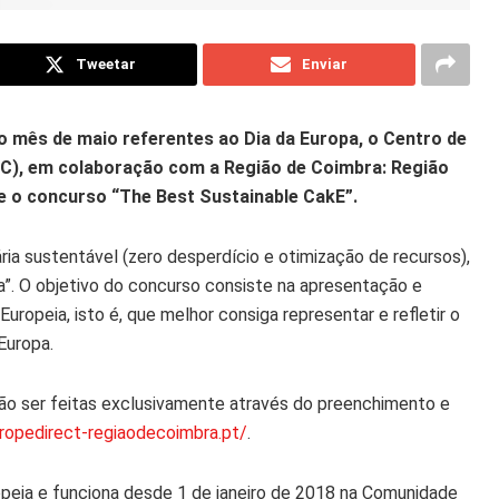
Tweetar
Enviar
 mês de maio referentes ao Dia da Europa, o Centro de
RC), em colaboração com a Região de Coimbra: Região
e o concurso “The Best Sustainable CakE”.
ária sustentável (zero desperdício e otimização de recursos),
a”. O objetivo do concurso consiste na apresentação e
uropeia, isto é, que melhor consiga representar e refletir o
Europa.
ão ser feitas exclusivamente através do preenchimento e
uropedirect-
regiaodecoimbra.pt/
.
opeia e funciona desde 1 de janeiro de 2018 na Comunidade