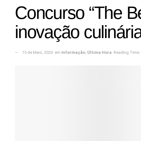
Concurso “The Be
inovação culinári
15 de Maio, 2020
em
Informação
,
Última Hora
Reading Time: 