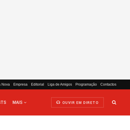
a Nova
Empresa
Editorial
Liga de Amigos
Programação
Contactos
STS
MAIS
OUVIR EM DIRETO