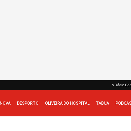
A Rádio Bo
 NOVA
DESPORTO
OLIVEIRA DO HOSPITAL
TÁBUA
PODCA