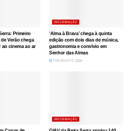
INFORMAÇÃO
erra: Primeiro
‘Alma à Brava’ chega à quinta
s de Verão chega
edição com dois dias de música,
r ao cinema ao ar
gastronomia e convívio em
Senhor das Almas
7 DE AGOSTO, 2026
INFORMAÇÃO
em Canas de
GIAV da Beira Serra apoiou 140