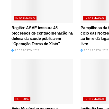
INFORMAÇÃO
INFORMAÇÃO
Região: ASAE instaura 45
Pampilhosa da S
processos de contraordenação na
ciclo das Noite
defesa da saúde pública em
ao fim e dá luga
“Operação Terras de Xisto”
livre
8 DE AGOSTO, 2026
8 DE AGOSTO, 2026
CULTURA
INFORMAÇÃO
Feira Moçárabe regressa a
Incêndio lavra 