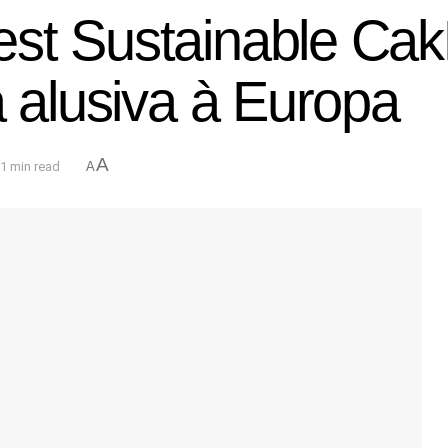
st Sustainable Cak
a alusiva à Europa
A
1 min read
A