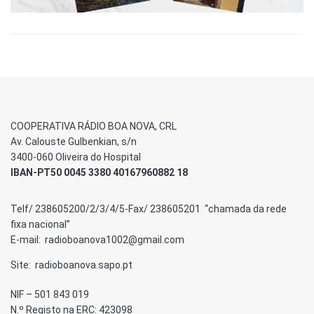
COOPERATIVA RÁDIO BOA NOVA, CRL
Av. Calouste Gulbenkian, s/n
3400-060 Oliveira do Hospital
IBAN-PT50 0045 3380 40167960882 18
Telf/ 238605200/2/3/4/5-Fax/ 238605201 “chamada da rede
fixa nacional”
E-mail: radioboanova1002@gmail.com
Site: radioboanova.sapo.pt
NIF – 501 843 019
N.º Registo na ERC: 423098