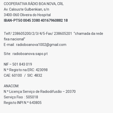
COOPERATIVA RÁDIO BOA NOVA, CRL
Av. Calouste Gulbenkian, s/n
3400-060 Oliveira do Hospital
IBAN-PT50 0045 3380 40167960882 18
Telf/ 238605200/2/3/4/5-Fax/ 238605201 “chamada da rede
fixa nacional”
E-mail: radioboanova1002@gmail.com
Site: radioboanova.sapo.pt
NIF – 501 843 019
N.º Registo na ERC: 423098
CAE: 60100 / SIC: 4832
ANACOM:
N.º Licença Serviço de Radiodifusão – 20370
Serviço Fixo : 505018
Registo INPI N.º 643805