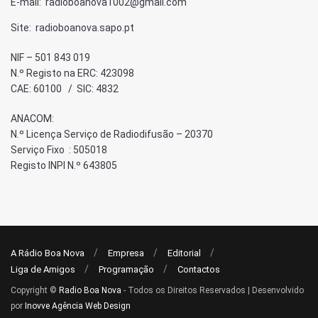
E-mail: radioboanova1002@gmail.com
Site: radioboanova.sapo.pt
NIF – 501 843 019
N.º Registo na ERC: 423098
CAE: 60100 / SIC: 4832
ANACOM:
N.º Licença Serviço de Radiodifusão – 20370
Serviço Fixo : 505018
Registo INPI N.º 643805
A Rádio Boa Nova
Empresa
Editorial
Liga de Amigos
Programação
Contactos
Copyright ©
Radio Boa Nova
- Todos os Direitos Reservados | Desenvolvido
por
Inovve Agência Web Design