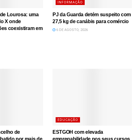
INFORMAÇÃO
 de Lourosa: uma
PJ da Guarda detém suspeito com
lo X onde
27,5 kg de canábis para comércio
iões coexistiram em
6 DE AGOSTO, 2026
EDUCAÇÃO
ncelho de
ESTGOH com elevada
atido por mais de
empregabilidade nos seus cursos,