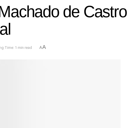
Machado de Castro 
al
A
ng Time: 1 min read
A