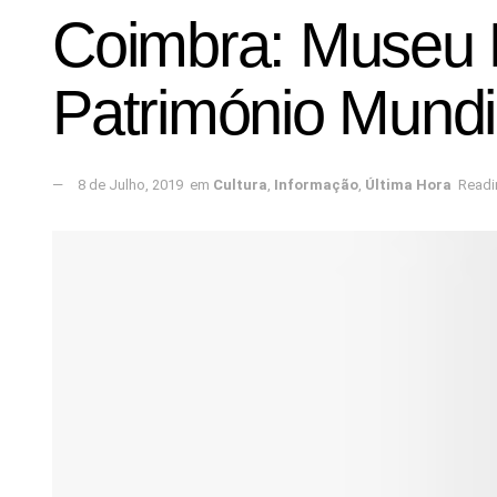
Coimbra: Museu 
Património Mundi
8 de Julho, 2019
em
Cultura
,
Informação
,
Última Hora
Readi