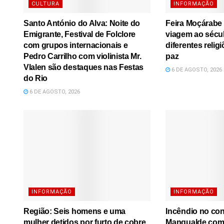
CULTURA
INFORMAÇÃO
Santo António do Alva: Noite do
Feira Moçárabe
Emigrante, Festival de Folclore
viagem ao sécu
com grupos internacionais e
diferentes relig
Pedro Carrilho com violinista Mr.
paz
Vlalen são destaques nas Festas
6 DE AGOSTO, 2026
do Rio
6 DE AGOSTO, 2026
INFORMAÇÃO
INFORMAÇÃO
Região: Seis homens e uma
Incêndio no co
mulher detidos por furto de cobre
Mangualde comb