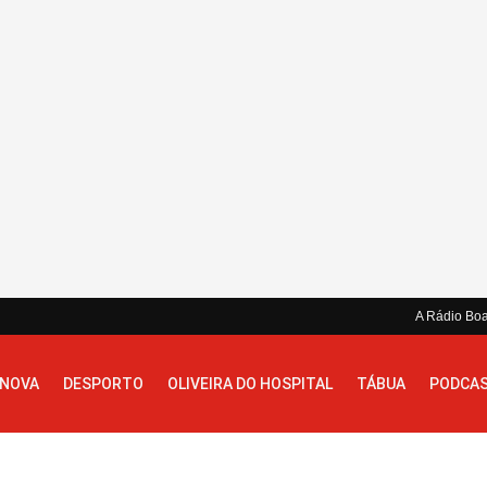
A Rádio Bo
 NOVA
DESPORTO
OLIVEIRA DO HOSPITAL
TÁBUA
PODCA