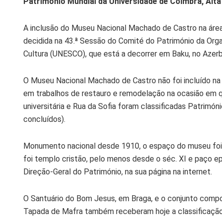
Património Mundial da Universidade de Coimbra, Alta 
A inclusão do Museu Nacional Machado de Castro na área
decidida na 43.ª Sessão do Comité do Património da Org
Cultura (UNESCO), que está a decorrer em Baku, no Azerbai
O Museu Nacional Machado de Castro não foi incluído na 
em trabalhos de restauro e remodelação na ocasião em qu
universitária e Rua da Sofia foram classificadas Patrimó
concluídos).
Monumento nacional desde 1910, o espaço do museu foi ce
foi templo cristão, pelo menos desde o séc. XI e paço ep
Direção-Geral do Património, na sua página na internet.
O Santuário do Bom Jesus, em Braga, e o conjunto compos
Tapada de Mafra também receberam hoje a classificação