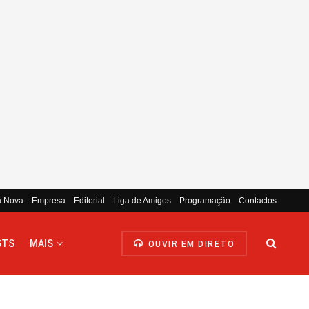
a Nova
Empresa
Editorial
Liga de Amigos
Programação
Contactos
STS
MAIS
OUVIR EM DIRETO