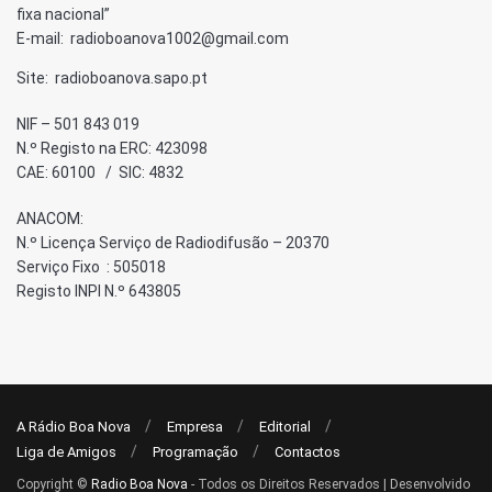
fixa nacional”
E-mail: radioboanova1002@gmail.com
Site: radioboanova.sapo.pt
NIF – 501 843 019
N.º Registo na ERC: 423098
CAE: 60100 / SIC: 4832
ANACOM:
N.º Licença Serviço de Radiodifusão – 20370
Serviço Fixo : 505018
Registo INPI N.º 643805
A Rádio Boa Nova
Empresa
Editorial
Liga de Amigos
Programação
Contactos
Copyright ©
Radio Boa Nova
- Todos os Direitos Reservados | Desenvolvido