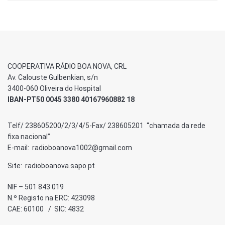
COOPERATIVA RÁDIO BOA NOVA, CRL
Av. Calouste Gulbenkian, s/n
3400-060 Oliveira do Hospital
IBAN-PT50 0045 3380 40167960882 18
Telf/ 238605200/2/3/4/5-Fax/ 238605201 “chamada da rede
fixa nacional”
E-mail: radioboanova1002@gmail.com
Site: radioboanova.sapo.pt
NIF – 501 843 019
N.º Registo na ERC: 423098
CAE: 60100 / SIC: 4832