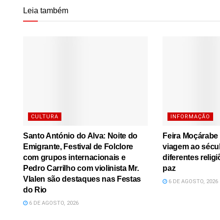
Leia também
CULTURA
INFORMAÇÃO
Santo António do Alva: Noite do
Feira Moçárabe
Emigrante, Festival de Folclore
viagem ao sécu
com grupos internacionais e
diferentes relig
Pedro Carrilho com violinista Mr.
paz
Vlalen são destaques nas Festas
6 DE AGOSTO, 2026
do Rio
6 DE AGOSTO, 2026