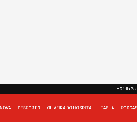
A Rádio Bo
 NOVA
DESPORTO
OLIVEIRA DO HOSPITAL
TÁBUA
PODCA