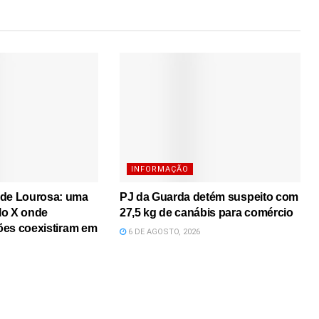
INFORMAÇÃO
 de Lourosa: uma
PJ da Guarda detém suspeito com
lo X onde
27,5 kg de canábis para comércio
iões coexistiram em
6 DE AGOSTO, 2026