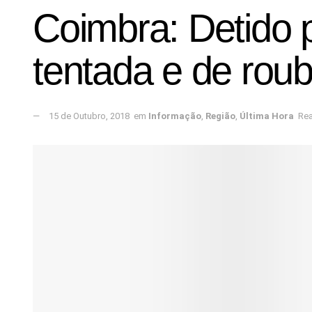
Coimbra: Detido 
tentada e de rou
15 de Outubro, 2018
em
Informação
,
Região
,
Última Hora
Rea