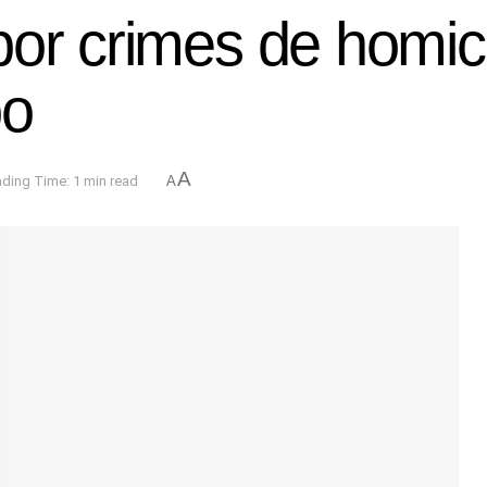
por crimes de homic
bo
A
ding Time: 1 min read
A