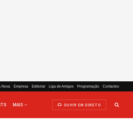
a Nova
Empresa
Editorial
Liga de Amigos
Programação
Contactos
STS
MAIS
OUVIR EM DIRETO