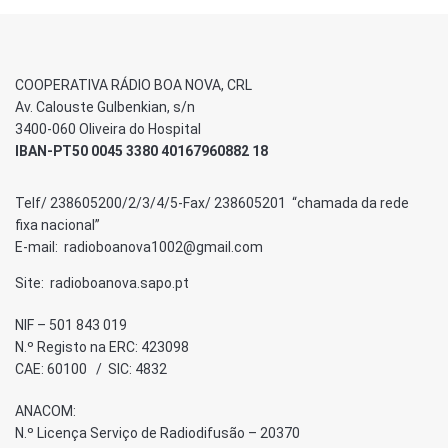
COOPERATIVA RÁDIO BOA NOVA, CRL
Av. Calouste Gulbenkian, s/n
3400-060 Oliveira do Hospital
IBAN-PT50 0045 3380 40167960882 18
Telf/ 238605200/2/3/4/5-Fax/ 238605201 “chamada da rede
fixa nacional”
E-mail: radioboanova1002@gmail.com
Site: radioboanova.sapo.pt
NIF – 501 843 019
N.º Registo na ERC: 423098
CAE: 60100 / SIC: 4832
ANACOM:
N.º Licença Serviço de Radiodifusão – 20370