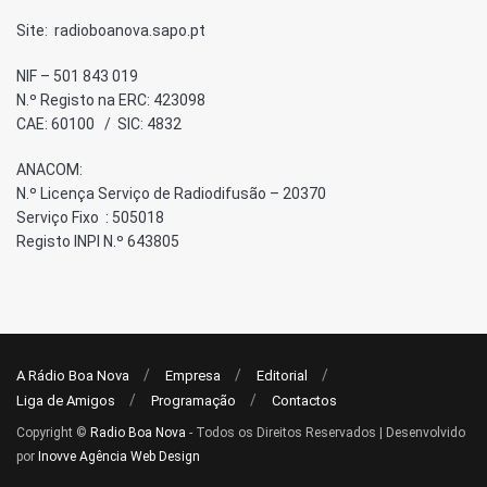
Site: radioboanova.sapo.pt
NIF – 501 843 019
N.º Registo na ERC: 423098
CAE: 60100 / SIC: 4832
ANACOM:
N.º Licença Serviço de Radiodifusão – 20370
Serviço Fixo : 505018
Registo INPI N.º 643805
A Rádio Boa Nova
Empresa
Editorial
Liga de Amigos
Programação
Contactos
Copyright ©
Radio Boa Nova
- Todos os Direitos Reservados | Desenvolvido
por
Inovve Agência Web Design