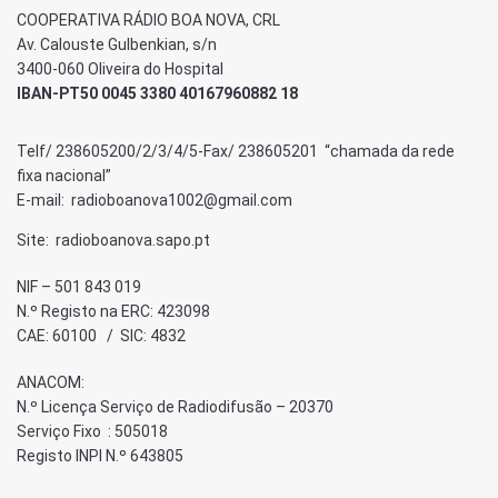
COOPERATIVA RÁDIO BOA NOVA, CRL
Av. Calouste Gulbenkian, s/n
3400-060 Oliveira do Hospital
IBAN-PT50 0045 3380 40167960882 18
Telf/ 238605200/2/3/4/5-Fax/ 238605201 “chamada da rede
fixa nacional”
E-mail: radioboanova1002@gmail.com
Site: radioboanova.sapo.pt
NIF – 501 843 019
N.º Registo na ERC: 423098
CAE: 60100 / SIC: 4832
ANACOM:
N.º Licença Serviço de Radiodifusão – 20370
Serviço Fixo : 505018
Registo INPI N.º 643805