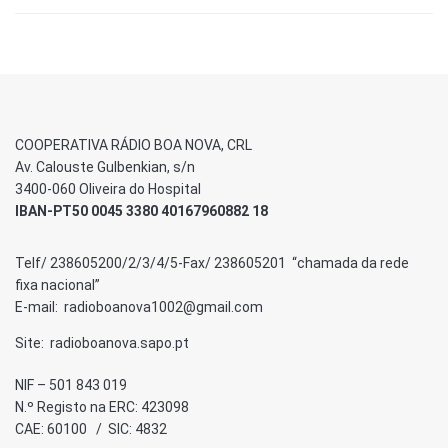
COOPERATIVA RÁDIO BOA NOVA, CRL
Av. Calouste Gulbenkian, s/n
3400-060 Oliveira do Hospital
IBAN-PT50 0045 3380 40167960882 18
Telf/ 238605200/2/3/4/5-Fax/ 238605201 “chamada da rede
fixa nacional”
E-mail: radioboanova1002@gmail.com
Site: radioboanova.sapo.pt
NIF – 501 843 019
N.º Registo na ERC: 423098
CAE: 60100 / SIC: 4832