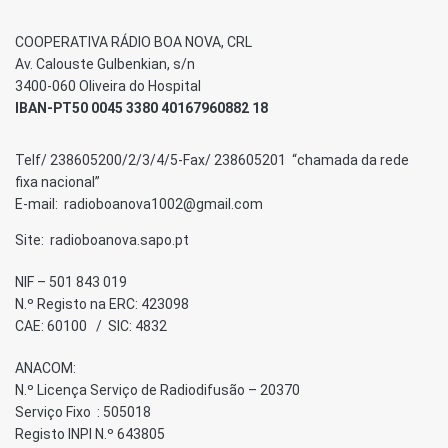
COOPERATIVA RÁDIO BOA NOVA, CRL
Av. Calouste Gulbenkian, s/n
3400-060 Oliveira do Hospital
IBAN-PT50 0045 3380 40167960882 18
Telf/ 238605200/2/3/4/5-Fax/ 238605201 “chamada da rede
fixa nacional”
E-mail: radioboanova1002@gmail.com
Site: radioboanova.sapo.pt
NIF – 501 843 019
N.º Registo na ERC: 423098
CAE: 60100 / SIC: 4832
ANACOM:
N.º Licença Serviço de Radiodifusão – 20370
Serviço Fixo : 505018
Registo INPI N.º 643805