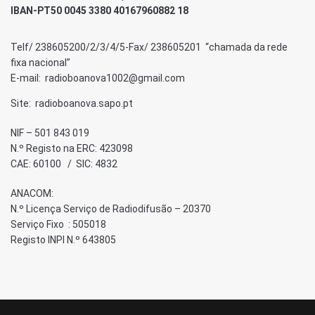
IBAN-PT50 0045 3380 40167960882 18
Telf/ 238605200/2/3/4/5-Fax/ 238605201 “chamada da rede
fixa nacional”
E-mail: radioboanova1002@gmail.com
Site: radioboanova.sapo.pt
NIF – 501 843 019
N.º Registo na ERC: 423098
CAE: 60100 / SIC: 4832
ANACOM:
N.º Licença Serviço de Radiodifusão – 20370
Serviço Fixo : 505018
Registo INPI N.º 643805