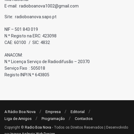
E-mail: radioboanova1002@gmail.com
Site: radioboanova.sapo.pt
NIF – 501 843 019
N.º Registo na ERC: 423098
CAE: 60100 / SIC: 4832
ANACOM:
N.º Licença Serviço de Radiodifusão – 20370
Serviço Fixo : 505018
Registo INPI N.º 643805
A Rádio Boa Nova
Empresa
Editorial
Liga de Amigos
Programação
Contactos
Copyright ©
Radio Boa Nova
- Todos os Direitos Reservados | Desenvolvido