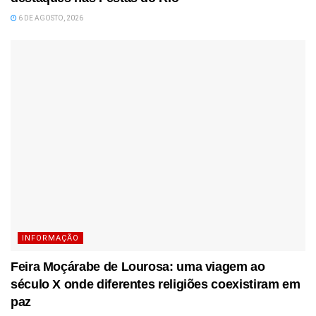
6 DE AGOSTO, 2026
INFORMAÇÃO
Feira Moçárabe de Lourosa: uma viagem ao
século X onde diferentes religiões coexistiram em
paz