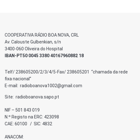
COOPERATIVA RÁDIO BOA NOVA, CRL
Av. Calouste Gulbenkian, s/n
3400-060 Oliveira do Hospital
IBAN-PT50 0045 3380 40167960882 18
Telf/ 238605200/2/3/4/5-Fax/ 238605201 “chamada da rede
fixa nacional”
E-mail: radioboanova1002@gmail.com
Site: radioboanova.sapo.pt
NIF – 501 843 019
N.º Registo na ERC: 423098
CAE: 60100 / SIC: 4832
ANACOM: