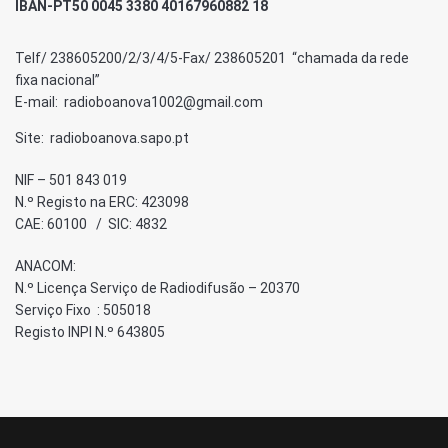
IBAN-PT50 0045 3380 40167960882 18
Telf/ 238605200/2/3/4/5-Fax/ 238605201 “chamada da rede
fixa nacional”
E-mail: radioboanova1002@gmail.com
Site: radioboanova.sapo.pt
NIF – 501 843 019
N.º Registo na ERC: 423098
CAE: 60100 / SIC: 4832
ANACOM:
N.º Licença Serviço de Radiodifusão – 20370
Serviço Fixo : 505018
Registo INPI N.º 643805